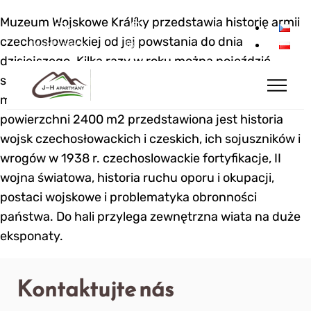
Muzeum Wojskowe Králíky przedstawia historię armii
czechosłowackiej od jej powstania do dnia
Webkamery
18°
dzisiejszego. Kilka razy w roku można pojeździć
sprzętem wojskowym lub oglądać wydarzenia
militarno-historyczne. W sali wystawowej o
powierzchni 2400 m2 przedstawiona jest historia
wojsk czechosłowackich i czeskich, ich sojuszników i
wrogów w 1938 r. czechoslowackie fortyfikacje, II
wojna światowa, historia ruchu oporu i okupacji,
postaci wojskowe i problematyka obronności
państwa. Do hali przylega zewnętrzna wiata na duże
eksponaty.
Kontaktujte nás