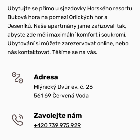
Ubytujte se přímo u sjezdovky Horského resortu
Buková hora na pomezí Orlických hor a
Jeseníků. Naše apartmány jsme zařizovali tak,
abyste zde měli maximální komfort i soukromí.
Ubytování si můžete zarezervovat online, nebo
nás kontaktovat. Těšíme se na vás.
Adresa
Mlýnický Dvůr ev. č. 26
561 69 Červená Voda
Zavolejte nám
+420 739 975 929