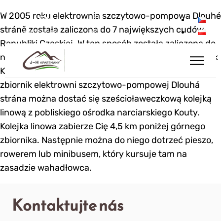
W 2005 roku elektrownia szczytowo-pompowa Dlouhé
stráně została zaliczona do 7 największych cudów
Webkamery
14°
Republiki Czeskiej. W ten sposób została zaliczona do
najważniejszych czeskich zabytków, takich jak zamek
Karlštejn czy zamek Hluboká. Od 2010 roku na górny
zbiornik elektrowni szczytowo-pompowej Dlouhá
strána można dostać się sześcioławeczkową kolejką
linową z pobliskiego ośrodka narciarskiego Kouty.
Kolejka linowa zabierze Cię 4,5 km poniżej górnego
zbiornika. Następnie można do niego dotrzeć pieszo,
rowerem lub minibusem, który kursuje tam na
zasadzie wahadłowca.
Kontaktujte nás