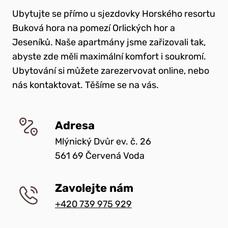
Ubytujte se přímo u sjezdovky Horského resortu
Buková hora na pomezí Orlických hor a
Jeseníků. Naše apartmány jsme zařizovali tak,
abyste zde měli maximální komfort i soukromí.
Ubytování si můžete zarezervovat online, nebo
nás kontaktovat. Těšíme se na vás.
Adresa
Mlýnický Dvůr ev. č. 26
561 69 Červená Voda
Zavolejte nám
+420 739 975 929